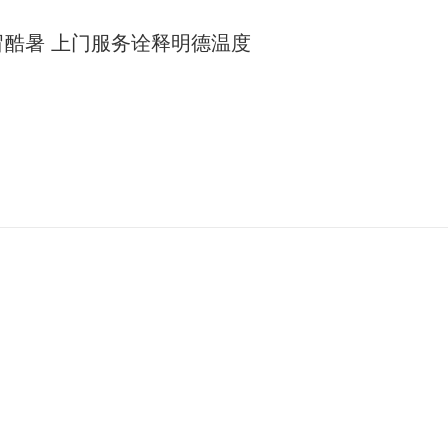
冒酷暑 上门服务诠释明德温度
司法鉴定所 党建+N工作法