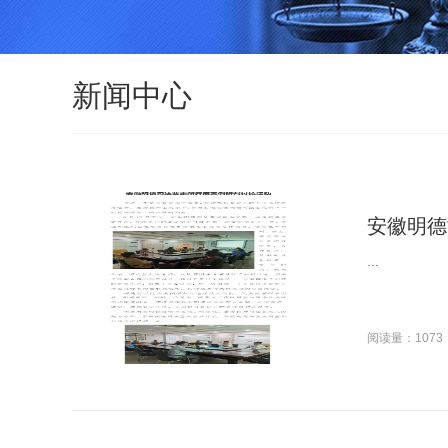
新闻中心
安徽明德
...
阅读量：1073