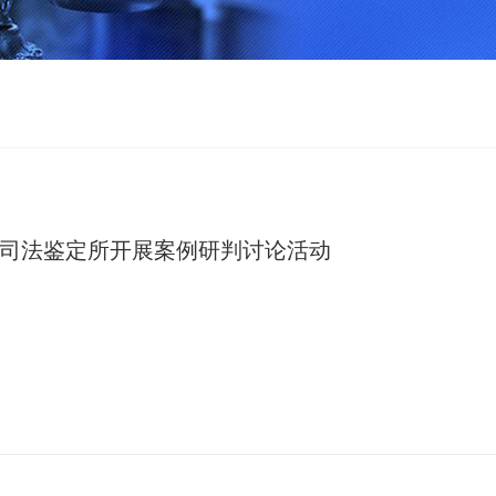
司法鉴定所开展案例研判讨论活动