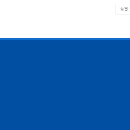
首页
关于我们
鉴定项目
新闻中心
企业文化
公司资讯