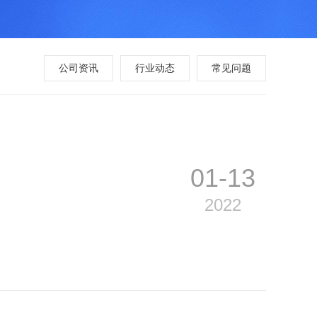
公司资讯
行业动态
常见问题
01-13
2022