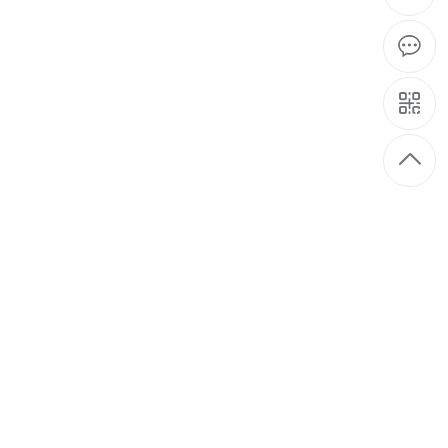
2022
01-13
2022