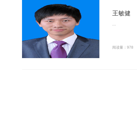
王敏健
...
阅读量：978
石景
...