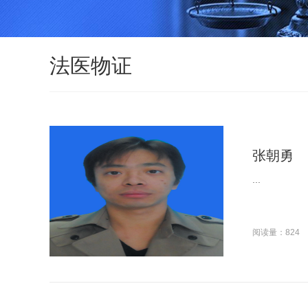
法医物证
张朝勇
...
阅读量：824